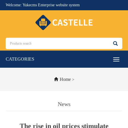
Welcome: Yukecms Enterprise website system
CATEGORIES
Toggle
navigat
Home
>
News
The rise in oil prices stimulate